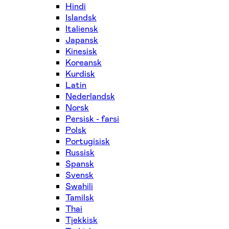
Hindi
Islandsk
Italiensk
Japansk
Kinesisk
Koreansk
Kurdisk
Latin
Nederlandsk
Norsk
Persisk - farsi
Polsk
Portugisisk
Russisk
Spansk
Svensk
Swahili
Tamilsk
Thai
Tjekkisk