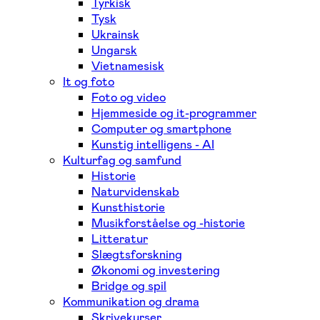
Tyrkisk
Tysk
Ukrainsk
Ungarsk
Vietnamesisk
It og foto
Foto og video
Hjemmeside og it-programmer
Computer og smartphone
Kunstig intelligens - AI
Kulturfag og samfund
Historie
Naturvidenskab
Kunsthistorie
Musikforståelse og -historie
Litteratur
Slægtsforskning
Økonomi og investering
Bridge og spil
Kommunikation og drama
Skrivekurser