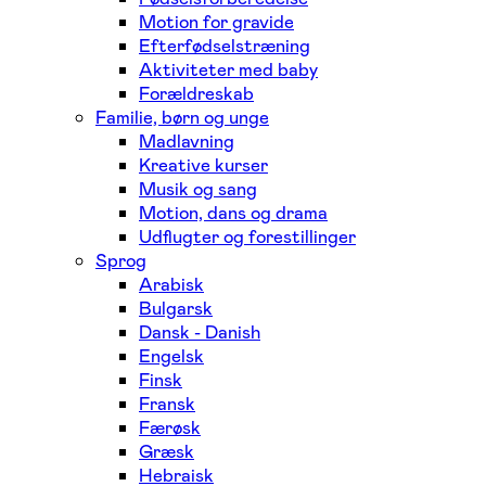
Motion for gravide
Efterfødselstræning
Aktiviteter med baby
Forældreskab
Familie, børn og unge
Madlavning
Kreative kurser
Musik og sang
Motion, dans og drama
Udflugter og forestillinger
Sprog
Arabisk
Bulgarsk
Dansk - Danish
Engelsk
Finsk
Fransk
Færøsk
Græsk
Hebraisk