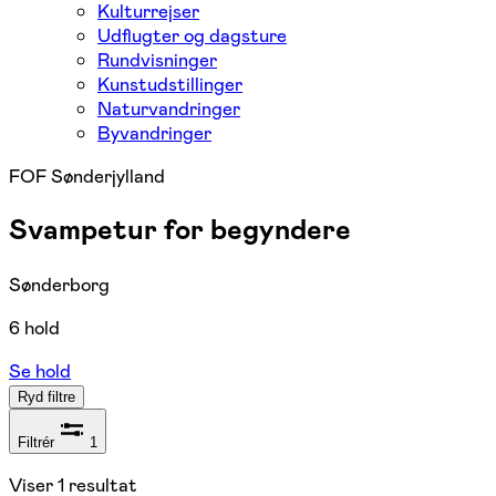
Kulturrejser
Udflugter og dagsture
Rundvisninger
Kunstudstillinger
Naturvandringer
Byvandringer
FOF Sønderjylland
Svampetur for begyndere
Sønderborg
6 hold
Se hold
Ryd filtre
Filtrér
1
Viser
1
resultat