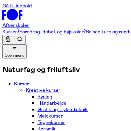
Gå til indhold
Aftenskolen
Kurser
Foredrag, debat og højskoler
Rejser, ture og rund
Open menu
Naturfag og friluftsliv
Kurser
Kreative kurser
Syning
Håndarbejde
Grafik og trykketeknik
Malekurser
Tegnekurser
Keramik