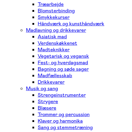
Træarbejde
Blomsterbinding
Smykkekurser
Håndværk og kunsthåndværk
Madlavning og drikkevarer
Asiatisk mad
Verdenskøkkenet
Madteknikker
Vegetarisk og vegansk
Fest- og hverdagsmad
Bagning og søde sager
Madfællesskab
Drikkevarer
Musik og sang
Strengeinstrumenter
Strygere
Blæsere
Trommer og percussion
Klaver og harmonika
Sang og stemmetræning