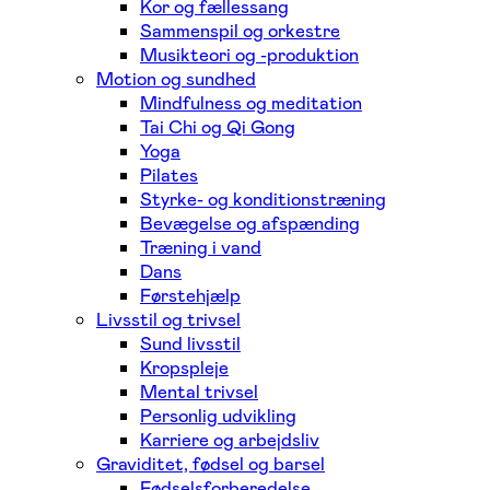
Kor og fællessang
Sammenspil og orkestre
Musikteori og -produktion
Motion og sundhed
Mindfulness og meditation
Tai Chi og Qi Gong
Yoga
Pilates
Styrke- og konditionstræning
Bevægelse og afspænding
Træning i vand
Dans
Førstehjælp
Livsstil og trivsel
Sund livsstil
Kropspleje
Mental trivsel
Personlig udvikling
Karriere og arbejdsliv
Graviditet, fødsel og barsel
Fødselsforberedelse