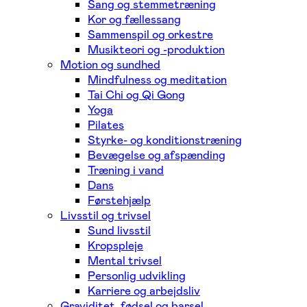
Sang og stemmetræning
Kor og fællessang
Sammenspil og orkestre
Musikteori og -produktion
Motion og sundhed
Mindfulness og meditation
Tai Chi og Qi Gong
Yoga
Pilates
Styrke- og konditionstræning
Bevægelse og afspænding
Træning i vand
Dans
Førstehjælp
Livsstil og trivsel
Sund livsstil
Kropspleje
Mental trivsel
Personlig udvikling
Karriere og arbejdsliv
Graviditet, fødsel og barsel