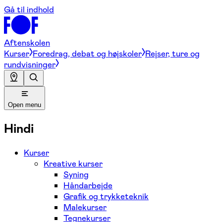
Gå til indhold
Aftenskolen
Kurser
Foredrag, debat og højskoler
Rejser, ture og
rundvisninger
Open menu
Hindi
Kurser
Kreative kurser
Syning
Håndarbejde
Grafik og trykketeknik
Malekurser
Tegnekurser