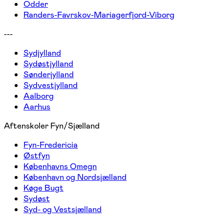
Odder
Randers-Favrskov-Mariagerfjord-Viborg
---
Sydjylland
Sydøstjylland
Sønderjylland
Sydvestjylland
Aalborg
Aarhus
Aftenskoler Fyn/Sjælland
Fyn-Fredericia
Østfyn
Københavns Omegn
København og Nordsjælland
Køge Bugt
Sydøst
Syd- og Vestsjælland