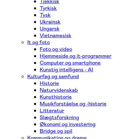
Tjekkisk
Tyrkisk
Tysk
Ukrainsk
Ungarsk
Vietnamesisk
It og foto
Foto og video
Hjemmeside og it-programmer
Computer og smartphone
Kunstig intelligens - AI
Kulturfag og samfund
Historie
Naturvidenskab
Kunsthistorie
Musikforståelse og -historie
Litteratur
Slægtsforskning
Økonomi og investering
Bridge og spil
Kommunikation og drama