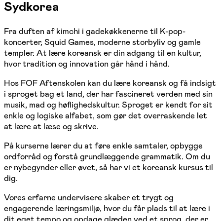
Sydkorea
Fra duften af kimchi i gadekøkkenerne til K-pop-
koncerter, Squid Games, moderne storbyliv og gamle
templer. At lære koreansk er din adgang til en kultur,
hvor tradition og innovation går hånd i hånd.
Hos FOF Aftenskolen kan du lære koreansk og få indsigt
i sproget bag et land, der har fascineret verden med sin
musik, mad og høflighedskultur. Sproget er kendt for sit
enkle og logiske alfabet, som gør det overraskende let
at lære at læse og skrive.
På kurserne lærer du at føre enkle samtaler, opbygge
ordforråd og forstå grundlæggende grammatik. Om du
er nybegynder eller øvet, så har vi et koreansk kursus til
dig.
Vores erfarne undervisere skaber et trygt og
engagerende læringsmiljø, hvor du får plads til at lære i
dit eget tempo og opdage glæden ved et sprog, der er