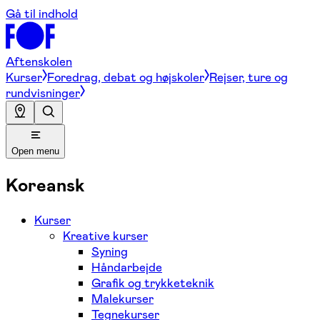
Gå til indhold
Aftenskolen
Kurser
Foredrag, debat og højskoler
Rejser, ture og
rundvisninger
Open menu
Koreansk
Kurser
Kreative kurser
Syning
Håndarbejde
Grafik og trykketeknik
Malekurser
Tegnekurser