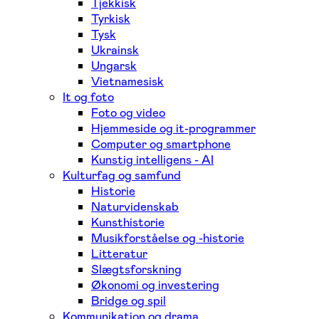
Tjekkisk
Tyrkisk
Tysk
Ukrainsk
Ungarsk
Vietnamesisk
It og foto
Foto og video
Hjemmeside og it-programmer
Computer og smartphone
Kunstig intelligens - AI
Kulturfag og samfund
Historie
Naturvidenskab
Kunsthistorie
Musikforståelse og -historie
Litteratur
Slægtsforskning
Økonomi og investering
Bridge og spil
Kommunikation og drama