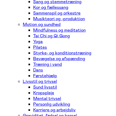
Sang og stemmetræning
Kor og fællessang
Sammenspil og orkestre
Musikteori og -produktion
Motion og sundhed
Mindfulness og meditation
Tai Chi og Qi Gong
Yoga
Pilates
Styrke- og konditionstræning
Bevægelse og afspænding
Træning i vand
Dans
Førstehjælp
Livsstil og trivsel
Sund livsstil
Kropspleje
Mental trivsel
Personlig udvikling
Karriere og arbejdsliv
Graviditet, fødsel og barsel