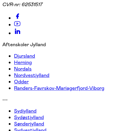
CVR-nr:
62531517
Aftenskoler Jylland
Djursland
Herning
Nordals
Nordvestjylland
Odder
Randers-Favrskov-Mariagerfjord-Viborg
---
Sydjylland
Sydøstjylland
Sønderjylland
Sydvestjylland