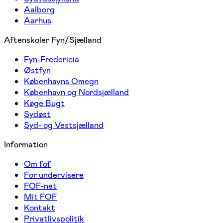
Aalborg
Aarhus
Aftenskoler Fyn/Sjælland
Fyn-Fredericia
Østfyn
Københavns Omegn
København og Nordsjælland
Køge Bugt
Sydøst
Syd- og Vestsjælland
Information
Om fof
For undervisere
FOF-net
Mit FOF
Kontakt
Privatlivspolitik