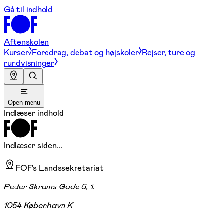
Gå til indhold
Aftenskolen
Kurser
Foredrag, debat og højskoler
Rejser, ture og
rundvisninger
Open menu
Indlæser indhold
Indlæser siden...
FOF's Landssekretariat
Peder Skrams Gade 5, 1.
1054 København K