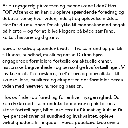
Er du nysgerrig på verden og menneskene i den? Hos
FOF Aftenskolen kan du opleve spændende foredrag og
debataftener, hvor viden, indsigt og oplevelse mødes.
Her får du mulighed for at lytte til mennesker med noget
på hjerte – og for at blive klogere på både samfund,
kultur, historie og dig selv.
Vores foredrag spænder bredt – fra samfund og politik
til kunst, sundhed, musik og natur. Du kan høre
engagerede formidlere fortælle om aktuelle emner,
historiske begivenheder og personlige livsfortællinger. Vi
inviterer alt fra forskere, forfattere og journalister til
skuespillere, musikere og eksperter, der formidler deres
viden med nærvær, humor og passion.
Hos os finder du foredrag for enhver nysgerrighed. Du
kan dykke ned i samfundets tendenser og historiens
store fortællinger, blive inspireret af kunst og kultur, få
nye perspektiver på sundhed og livskvalitet, opleve
virkelighedens krimigåder i vores populære true crime-