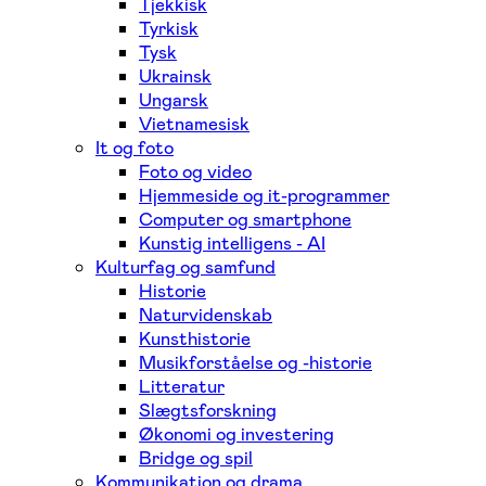
Tjekkisk
Tyrkisk
Tysk
Ukrainsk
Ungarsk
Vietnamesisk
It og foto
Foto og video
Hjemmeside og it-programmer
Computer og smartphone
Kunstig intelligens - AI
Kulturfag og samfund
Historie
Naturvidenskab
Kunsthistorie
Musikforståelse og -historie
Litteratur
Slægtsforskning
Økonomi og investering
Bridge og spil
Kommunikation og drama