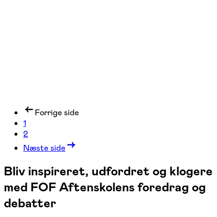
Haslev, Vordingborg, Nykøbing F
3 hold
Forrige side
1
2
Næste side
Bliv inspireret, udfordret og klogere
med FOF Aftenskolens foredrag og
debatter