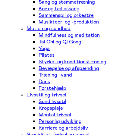
Sang og stemmetræning
Kor og fællessang
Sammenspil og orkestre
Musikteori og -produktion
Motion og sundhed
Mindfulness og meditation
Tai Chi og Qi Gong
Yoga
Pilates
Styrke- og konditionstræning
Bevægelse og afspænding
Træning i vand
Dans
Førstehjælp
Livsstil og trivsel
Sund livsstil
Kropspleje
Mental trivsel
Personlig udvikling
Karriere og arbejdsliv
Graviditet, fødsel og barsel