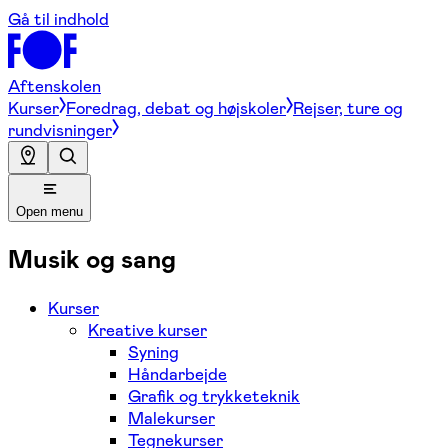
Gå til indhold
Aftenskolen
Kurser
Foredrag, debat og højskoler
Rejser, ture og
rundvisninger
Open menu
Musik og sang
Kurser
Kreative kurser
Syning
Håndarbejde
Grafik og trykketeknik
Malekurser
Tegnekurser