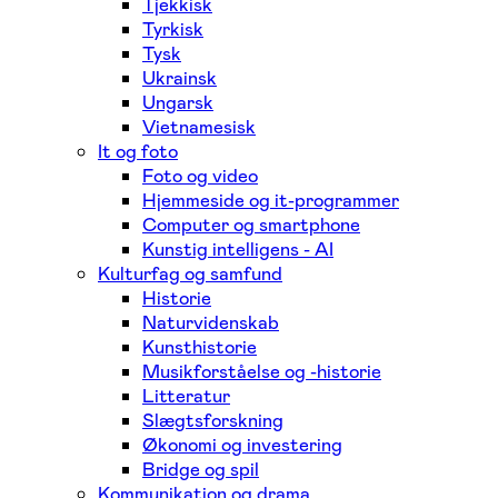
Tjekkisk
Tyrkisk
Tysk
Ukrainsk
Ungarsk
Vietnamesisk
It og foto
Foto og video
Hjemmeside og it-programmer
Computer og smartphone
Kunstig intelligens - AI
Kulturfag og samfund
Historie
Naturvidenskab
Kunsthistorie
Musikforståelse og -historie
Litteratur
Slægtsforskning
Økonomi og investering
Bridge og spil
Kommunikation og drama