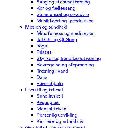
Sang og stemmetræning
Kor og fællessang
Sammenspil og orkestre
Musikteori og -produktion
Motion og sundhed
Mindfulness og meditation
Tai Chi og Qi Gong
Yoga
Pilates
Styrke- og konditionstræning
Bevægelse og afspænding
Træning i vand
Dans
Førstehjælp
Livsstil og trivsel
Sund livsstil
Kropspleje
Mental trivsel
Personlig udvikling
Karriere og arbejdsliv
Graviditet, fødsel og barsel