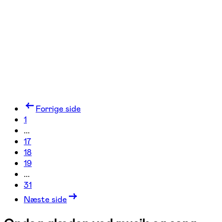
2 hold
Forrige side
1
...
17
18
19
...
31
Næste side