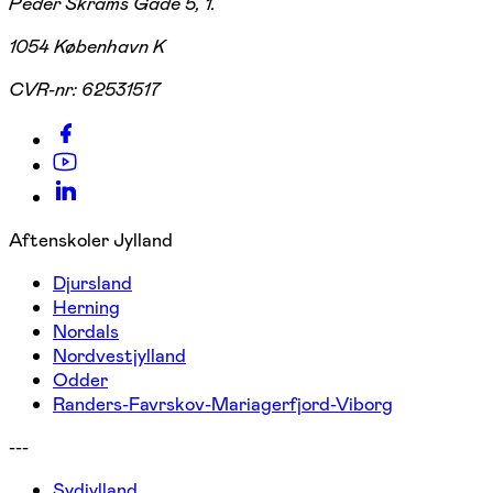
Peder Skrams Gade 5, 1.
1054 København K
CVR-nr:
62531517
Aftenskoler Jylland
Djursland
Herning
Nordals
Nordvestjylland
Odder
Randers-Favrskov-Mariagerfjord-Viborg
---
Sydjylland