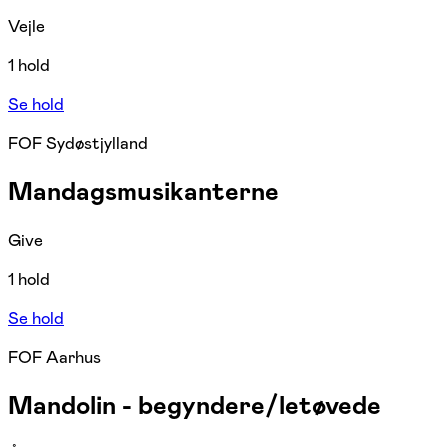
Vejle
1 hold
Se hold
FOF Sydøstjylland
Mandagsmusikanterne
Give
1 hold
Se hold
FOF Aarhus
Mandolin - begyndere/letøvede