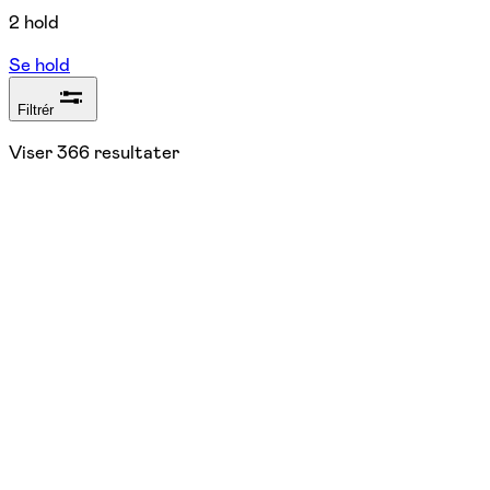
2 hold
Se hold
Filtrér
Viser
366
resultater