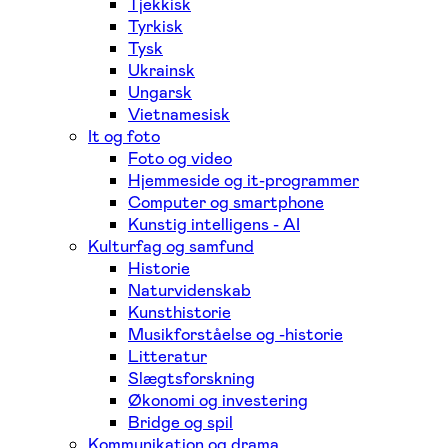
Tjekkisk
Tyrkisk
Tysk
Ukrainsk
Ungarsk
Vietnamesisk
It og foto
Foto og video
Hjemmeside og it-programmer
Computer og smartphone
Kunstig intelligens - AI
Kulturfag og samfund
Historie
Naturvidenskab
Kunsthistorie
Musikforståelse og -historie
Litteratur
Slægtsforskning
Økonomi og investering
Bridge og spil
Kommunikation og drama