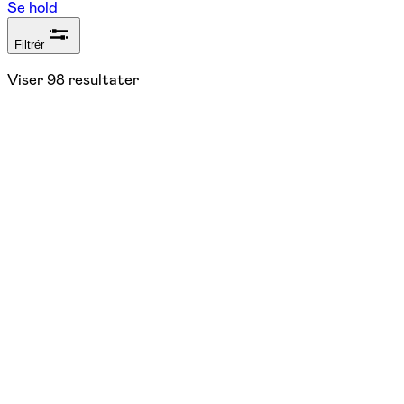
Se hold
Filtrér
Viser
98
resultater