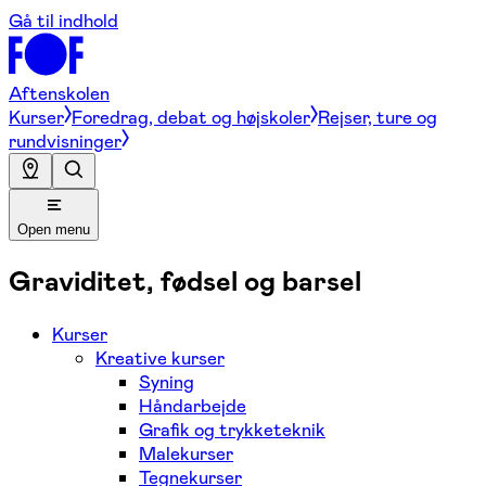
Gå til indhold
Aftenskolen
Kurser
Foredrag, debat og højskoler
Rejser, ture og
rundvisninger
Open menu
Graviditet, fødsel og barsel
Kurser
Kreative kurser
Syning
Håndarbejde
Grafik og trykketeknik
Malekurser
Tegnekurser