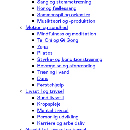
Sang og stemmetræning
Kor og fællessang
Sammenspil og orkestre
Musikteori og -produktion
Motion og sundhed
Mindfulness og meditation
Tai Chi og Qi Gong
Yoga
Pilates
Styrke- og konditionstræning
Bevægelse og afspænding
Træning i vand
Dans
Førstehjælp
Livsstil og trivsel
Sund livsstil
Kropspleje
Mental trivsel
Personlig udvikling
Karriere og arbejdsliv
Graviditet, fødsel og barsel