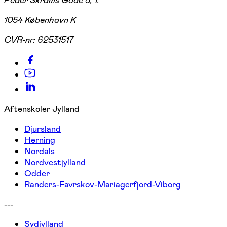
Peder Skrams Gade 5, 1.
1054 København K
CVR-nr:
62531517
Aftenskoler Jylland
Djursland
Herning
Nordals
Nordvestjylland
Odder
Randers-Favrskov-Mariagerfjord-Viborg
---
Sydjylland