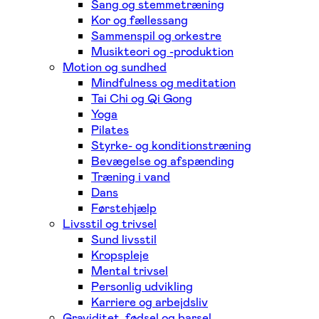
Sang og stemmetræning
Kor og fællessang
Sammenspil og orkestre
Musikteori og -produktion
Motion og sundhed
Mindfulness og meditation
Tai Chi og Qi Gong
Yoga
Pilates
Styrke- og konditionstræning
Bevægelse og afspænding
Træning i vand
Dans
Førstehjælp
Livsstil og trivsel
Sund livsstil
Kropspleje
Mental trivsel
Personlig udvikling
Karriere og arbejdsliv
Graviditet, fødsel og barsel