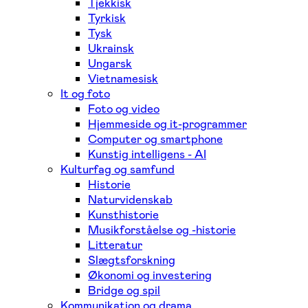
Tjekkisk
Tyrkisk
Tysk
Ukrainsk
Ungarsk
Vietnamesisk
It og foto
Foto og video
Hjemmeside og it-programmer
Computer og smartphone
Kunstig intelligens - AI
Kulturfag og samfund
Historie
Naturvidenskab
Kunsthistorie
Musikforståelse og -historie
Litteratur
Slægtsforskning
Økonomi og investering
Bridge og spil
Kommunikation og drama