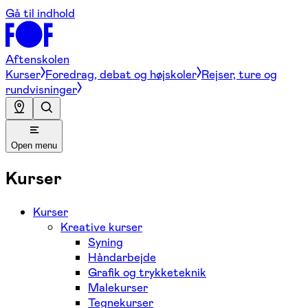
Gå til indhold
Aftenskolen
Kurser
Foredrag, debat og højskoler
Rejser, ture og
rundvisninger
Open menu
Kurser
Kurser
Kreative kurser
Syning
Håndarbejde
Grafik og trykketeknik
Malekurser
Tegnekurser